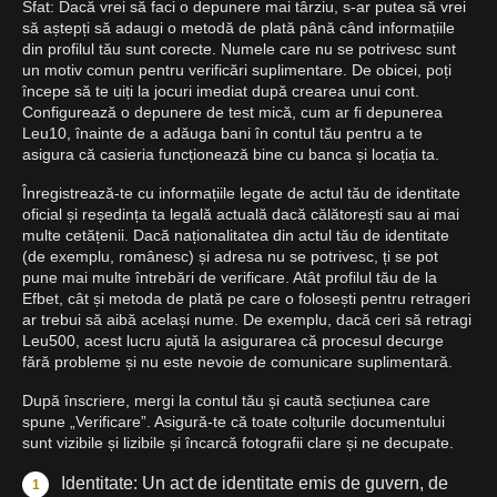
Sfat: Dacă vrei să faci o depunere mai târziu, s-ar putea să vrei
să aștepți să adaugi o metodă de plată până când informațiile
din profilul tău sunt corecte. Numele care nu se potrivesc sunt
un motiv comun pentru verificări suplimentare. De obicei, poți
începe să te uiți la jocuri imediat după crearea unui cont.
Configurează o depunere de test mică, cum ar fi depunerea
Leu10, înainte de a adăuga bani în contul tău pentru a te
asigura că casieria funcționează bine cu banca și locația ta.
Înregistrează-te cu informațiile legate de actul tău de identitate
oficial și reședința ta legală actuală dacă călătorești sau ai mai
multe cetățenii. Dacă naționalitatea din actul tău de identitate
(de exemplu, românesc) și adresa nu se potrivesc, ți se pot
pune mai multe întrebări de verificare. Atât profilul tău de la
Efbet, cât și metoda de plată pe care o folosești pentru retrageri
ar trebui să aibă același nume. De exemplu, dacă ceri să retragi
Leu500, acest lucru ajută la asigurarea că procesul decurge
fără probleme și nu este nevoie de comunicare suplimentară.
După înscriere, mergi la contul tău și caută secțiunea care
spune „Verificare”. Asigură-te că toate colțurile documentului
sunt vizibile și lizibile și încarcă fotografii clare și ne decupate.
Identitate: Un act de identitate emis de guvern, de