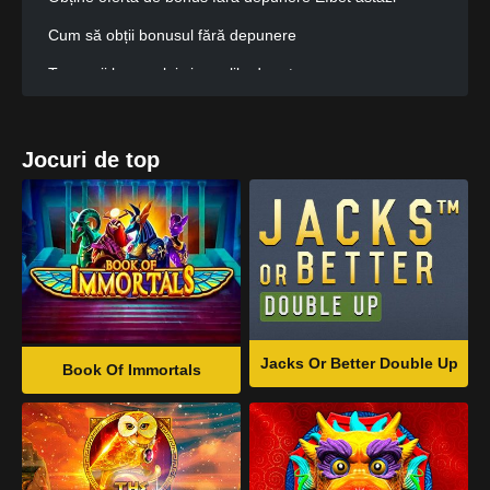
Cum să obții bonusul fără depunere
Termenii bonusului și regulile de retragere
Ce poți retrage
Țări eligibile și cerințe pentru jucători
Jocuri de top
Ce verifică de obicei Efbet
Cum să înregistrezi și să verifici rapid contul tău de la
Efbet
Înscriere rapidă în câțiva pași
Depuneri și promoții ulterioare
Retrageri după utilizarea bonusului fără depunere
Jacks Or Better Double Up
Book Of Immortals
Verificare KYC
Limite minime și maxime de retragere
Acces la cazinoul mobil și la bonusul fără depunere