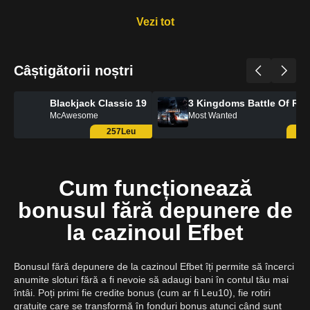
Vezi tot
Câștigătorii noștri
Blackjack Classic 19
3 Kingdoms Battle Of Red 
McAwesome
Most Wanted
257Leu
7
Cum funcționează
bonusul fără depunere de
la cazinoul Efbet
Bonusul fără depunere de la cazinoul Efbet îți permite să încerci
anumite sloturi fără a fi nevoie să adaugi bani în contul tău mai
întâi. Poți primi fie credite bonus (cum ar fi Leu10), fie rotiri
gratuite care se transformă în fonduri bonus atunci când sunt