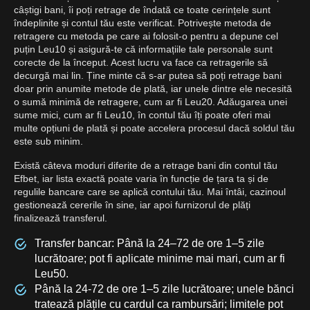
câștigi bani, îi poți retrage de îndată ce toate cerințele sunt
îndeplinite și contul tău este verificat. Potrivește metoda de
retragere cu metoda pe care ai folosit-o pentru a depune cel
puțin Leu10 și asigură-te că informațiile tale personale sunt
corecte de la început. Acest lucru va face ca retragerile să
decurgă mai lin. Ține minte că s-ar putea să poți retrage bani
doar prin anumite metode de plată, iar unele dintre ele necesită
o sumă minimă de retragere, cum ar fi Leu20. Adăugarea unei
sume mici, cum ar fi Leu10, în contul tău îți poate oferi mai
multe opțiuni de plată și poate accelera procesul dacă soldul tău
este sub minim.
Există câteva moduri diferite de a retrage bani din contul tău
Efbet, iar lista exactă poate varia în funcție de țara ta și de
regulile bancare care se aplică contului tău. Mai întâi, cazinoul
gestionează cererile în sine, iar apoi furnizorul de plăți
finalizează transferul.
Transfer bancar: Până la 24–72 de ore 1–5 zile
lucrătoare; pot fi aplicate minime mai mari, cum ar fi
Leu50.
Până la 24-72 de ore 1–5 zile lucrătoare; unele bănci
tratează plățile cu cardul ca rambursări; limitele pot