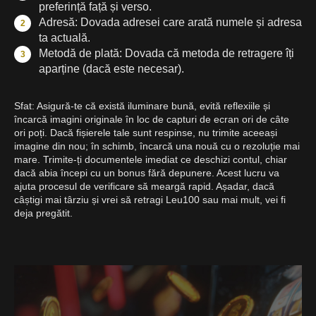
preferință față și verso.
Adresă: Dovada adresei care arată numele și adresa
ta actuală.
Metodă de plată: Dovada că metoda de retragere îți
aparține (dacă este necesar).
Sfat: Asigură-te că există iluminare bună, evită reflexiile și
încarcă imagini originale în loc de capturi de ecran ori de câte
ori poți. Dacă fișierele tale sunt respinse, nu trimite aceeași
imagine din nou; în schimb, încarcă una nouă cu o rezoluție mai
mare. Trimite-ți documentele imediat ce deschizi contul, chiar
dacă abia începi cu un bonus fără depunere. Acest lucru va
ajuta procesul de verificare să meargă rapid. Așadar, dacă
câștigi mai târziu și vrei să retragi Leu100 sau mai mult, vei fi
deja pregătit.