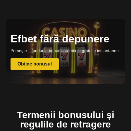
Efbet fără depunere
Primește-ți fondurile bonus sau rotirile gratuite instantaneu
Obține bonusul
Termenii bonusului și
regulile de retragere