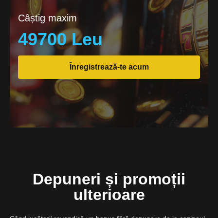
Câștig maxim
49700 Leu
Înregistrează-te acum
Depuneri și promoții
ulterioare