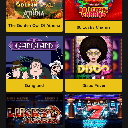
Cum să folosești bonusul fără depunere pe mobil
Cum să faci o revendicare
The Golden Owl Of Athena
Sfaturi pentru o utilizare mai bună
88 Lucky Charms
Gangland
Disco Fever