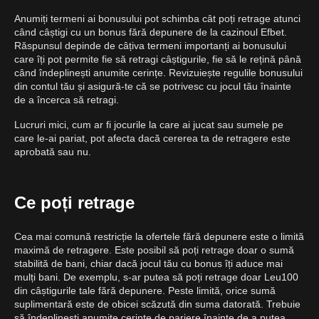
Anumiți termeni ai bonusului pot schimba cât poți retrage atunci
când câștigi cu un bonus fără depunere de la cazinoul Efbet.
Răspunsul depinde de câțiva termeni importanți ai bonusului
care îți pot permite fie să retragi câștigurile, fie să le rețină până
când îndeplinești anumite cerințe. Revizuiește regulile bonusului
din contul tău și asigură-te că se potrivesc cu jocul tău înainte
de a încerca să retragi.
Lucruri mici, cum ar fi jocurile la care ai jucat sau sumele pe
care le-ai pariat, pot afecta dacă cererea ta de retragere este
aprobată sau nu.
Ce poți retrage
Cea mai comună restricție la ofertele fără depunere este o limită
maximă de retragere. Este posibil să poți retrage doar o sumă
stabilită de bani, chiar dacă jocul tău cu bonus îți aduce mai
mulți bani. De exemplu, s-ar putea să poți retrage doar Leu100
din câștigurile tale fără depunere. Peste limită, orice sumă
suplimentară este de obicei scăzută din suma datorată. Trebuie
să îndeplinești anumite cerințe de pariere înainte de a putea