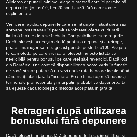
Alinierea depunerii minime: alege o metodă care îți permite să
depui cel puțin Leu10, Leu20 sau Leu50 fără comisioane
suplimentare.
Verificare rapidă: depunerile care se întâmplă instantaneu sau
aproape instantaneu îți permit să folosești oferte cu durată
limitată înainte de a se încheia. Compatibilitate cu retragerile:
Dacă folosești aceeași metodă pentru a depune și a retrage,
poate fi mai ușor să retragi câștiguri de peste Leu100. Asigură-
te că metoda pe care vrei să o folosești nu este listată ca
neeligibilă pentru bonusul pe care vrei să-l revendici. Dacă joci
din România, ține cont că disponibilitatea poate varia în funcție
de zonă și s-ar putea să nu vezi unele rute bancare locale până
când nu îți alegi țara la înscriere. Poate fi mai ușor să respecți
termenele promoționale și mai puțin probabil ca depunerea ta
să eșueze dacă folosești o metodă acceptată în țara ta.
Retrageri după utilizarea
bonusului fără depunere
Dacă folosești un bonus fără depunere de la cazinoul Efbet și