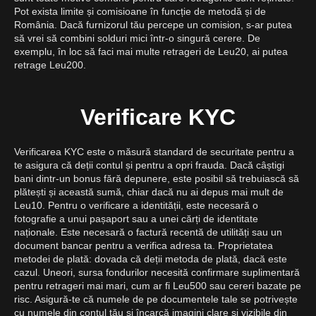
Pot exista limite și comisioane în funcție de metodă și de
România. Dacă furnizorul tău percepe un comision, s-ar putea
să vrei să combini solduri mici într-o singură cerere. De
exemplu, în loc să faci mai multe retrageri de Leu20, ai putea
retrage Leu200.
Verificare KYC
Verificarea KYC este o măsură standard de securitate pentru a
te asigura că deții contul și pentru a opri frauda. Dacă câștigi
bani dintr-un bonus fără depunere, este posibil să trebuiască să
plătești și această sumă, chiar dacă nu ai depus mai mult de
Leu10. Pentru o verificare a identității, este necesară o
fotografie a unui pașaport sau a unei cărți de identitate
naționale. Este necesară o factură recentă de utilități sau un
document bancar pentru a verifica adresa ta. Proprietatea
metodei de plată: dovada că deții metoda de plată, dacă este
cazul. Uneori, sursa fondurilor necesită confirmare suplimentară
pentru retrageri mai mari, cum ar fi Leu500 sau cereri bazate pe
risc. Asigură-te că numele de pe documentele tale se potrivește
cu numele din contul tău și încarcă imagini clare și vizibile din