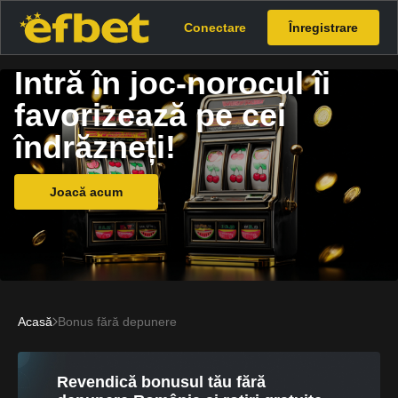
Conectare
Înregistrare
Intră în joc-norocul îi
favorizează pe cei
îndrăzneți!
Joacă acum
Acasă
Bonus fără depunere
Revendică bonusul tău fără