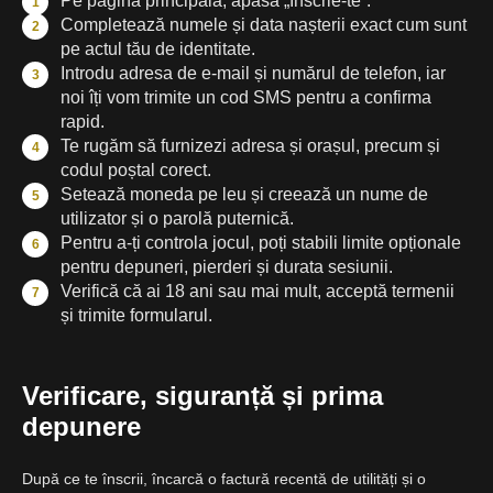
Pe pagina principală, apasă „Înscrie-te”.
Completează numele și data nașterii exact cum sunt
pe actul tău de identitate.
Introdu adresa de e-mail și numărul de telefon, iar
noi îți vom trimite un cod SMS pentru a confirma
rapid.
Te rugăm să furnizezi adresa și orașul, precum și
codul poștal corect.
Setează moneda pe leu și creează un nume de
utilizator și o parolă puternică.
Pentru a-ți controla jocul, poți stabili limite opționale
pentru depuneri, pierderi și durata sesiunii.
Verifică că ai 18 ani sau mai mult, acceptă termenii
și trimite formularul.
Verificare, siguranță și prima
depunere
După ce te înscrii, încarcă o factură recentă de utilități și o