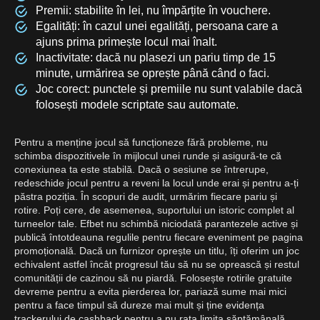
Premii: stabilite în lei, nu împărțite în vouchere.
Egalități: în cazul unei egalități, persoana care a
ajuns prima primește locul mai înalt.
Inactivitate: dacă nu plasezi un pariu timp de 15
minute, urmărirea se oprește până când o faci.
Joc corect: punctele și premiile nu sunt valabile dacă
folosești modele scriptate sau automate.
Pentru a menține jocul să funcționeze fără probleme, nu
schimba dispozitivele în mijlocul unei runde și asigură-te că
conexiunea ta este stabilă. Dacă o sesiune se întrerupe,
redeschide jocul pentru a reveni la locul unde erai și pentru a-ți
păstra poziția. În scopuri de audit, urmărim fiecare pariu și
rotire. Poți cere, de asemenea, suportului un istoric complet al
turneelor tale. Efbet nu schimbă niciodată parantezele active și
publică întotdeauna regulile pentru fiecare eveniment pe pagina
promoțională. Dacă un furnizor oprește un titlu, îți oferim un joc
echivalent astfel încât progresul tău să nu se oprească și restul
comunității de cazinou să nu piardă. Folosește rotirile gratuite
devreme pentru a evita pierderea lor, pariază sume mai mici
pentru a face timpul să dureze mai mult și ține evidența
trackerului de cashback pentru a nu rata limita săptămânală.