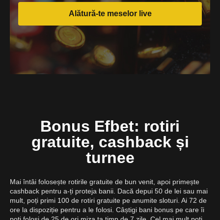
Alătură-te meselor live
Bonus Efbet: rotiri
gratuite, cashback și
turnee
Mai întâi folosește rotirile gratuite de bun venit, apoi primește
cashback pentru a-ți proteja banii. Dacă depui 50 de lei sau mai
mult, poți primi 100 de rotiri gratuite pe anumite sloturi. Ai 72 de
ore la dispoziție pentru a le folosi. Câștigi bani bonus pe care îi
poți folosi de 25 de ori miza ta timp de 7 zile. Cel mai mult poți