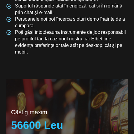
Suportul răspunde atât în engleză, cât și în română
prin chat și e-mail.
Persoanele noi pot încerca sloturi demo înainte de a
cumpăra.
Poți găsi întotdeauna instrumente de joc responsabil
pe profilul tău la cazinoul nostru, iar Efbet ține
evidența preferințelor tale atât pe desktop, cât și pe
mobil.
Câștig maxim
56600 Leu