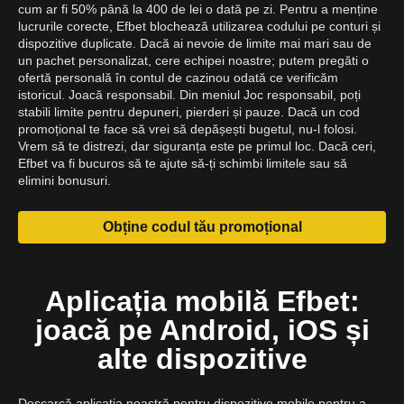
cum ar fi 50% până la 400 de lei o dată pe zi. Pentru a menține
lucrurile corecte, Efbet blochează utilizarea codului pe conturi și
dispozitive duplicate. Dacă ai nevoie de limite mai mari sau de
un pachet personalizat, cere echipei noastre; putem pregăti o
ofertă personală în contul de cazinou odată ce verificăm
istoricul. Joacă responsabil. Din meniul Joc responsabil, poți
stabili limite pentru depuneri, pierderi și pauze. Dacă un cod
promoțional te face să vrei să depășești bugetul, nu-l folosi.
Vrem să te distrezi, dar siguranța este pe primul loc. Dacă ceri,
Efbet va fi bucuros să te ajute să-ți schimbi limitele sau să
elimini bonusuri.
Obține codul tău promoțional
Aplicația mobilă Efbet:
joacă pe Android, iOS și
alte dispozitive
Descarcă aplicația noastră pentru dispozitive mobile pentru a