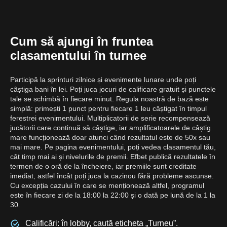
Cum să ajungi în fruntea
clasamentului în turnee
Participă la sprinturi zilnice și evenimente lunare unde poți
câștiga bani în lei. Poți juca jocuri de calificare gratuit și punctele
tale se schimbă în fiecare minut. Regula noastră de bază este
simplă: primești 1 punct pentru fiecare 1 leu câștigat în timpul
ferestrei evenimentului. Multiplicatorii de serie recompensează
jucătorii care continuă să câștige, iar amplificatoarele de câștig
mare funcționează doar atunci când rezultatul este de 50x sau
mai mare. Pe pagina evenimentului, poți vedea clasamentul tău,
cât timp mai ai și nivelurile de premii. Efbet publică rezultatele în
termen de o oră de la încheiere, iar premiile sunt creditate
imediat, astfel încât poți juca la cazinou fără probleme ascunse.
Cu excepția cazului în care se menționează altfel, programul
este în fiecare zi de la 18:00 la 22:00 și o dată pe lună de la 1 la
30.
Calificări: în lobby, caută eticheta „Turneu”.