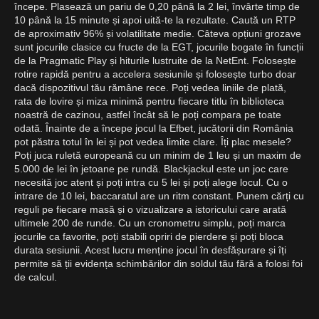
începe. Plasează un pariu de 0,20 până la 2 lei, învârte timp de
10 până la 15 minute și apoi uită-te la rezultate. Caută un RTP
de aproximativ 96% și volatilitate medie. Câteva opțiuni grozave
sunt jocurile clasice cu fructe de la EGT, jocurile bogate în funcții
de la Pragmatic Play și hiturile lustruite de la NetEnt. Folosește
rotire rapidă pentru a accelera sesiunile și folosește turbo doar
dacă dispozitivul tău rămâne rece. Poți vedea liniile de plată,
rata de lovire și miza minimă pentru fiecare titlu în biblioteca
noastră de cazinou, astfel încât să le poți compara pe toate
odată. Înainte de a începe jocul la Efbet, jucătorii din România
pot păstra totul în lei și pot vedea limite clare. Îți plac mesele?
Poți juca ruletă europeană cu un minim de 1 leu și un maxim de
5.000 de lei în jetoane pe rundă. Blackjackul este un joc care
necesită joc atent și poți intra cu 5 lei și poți alege locul. Cu o
intrare de 10 lei, baccaratul are un ritm constant. Punem cărți cu
reguli pe fiecare masă și o vizualizare a istoricului care arată
ultimele 200 de runde. Cu un cronometru simplu, poți marca
jocurile ca favorite, poți stabili opriri de pierdere și poți bloca
durata sesiunii. Acest lucru menține jocul în desfășurare și îți
permite să ții evidența schimbărilor din soldul tău fără a folosi foi
de calcul.