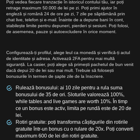
Poți vedea fiecare tranzacție în istoricul contului tău, iar poți
retrage maximum 50.000 de lei pe zi. Poți primi ajutor în
engleză și română 24 de ore pe zi, 7 zile pe săptămână prin
chat live, telefon și e-mail. Înainte de a depune bani în cont,
stabilește limite pentru depuneri, pierderi și sesiuni. Poți folosi,
de asemenea, pauze și autoexcludere în orice moment.
Configurează-ți profilul, alege leul ca monedă și verifică-ți actul
de identitate și adresa. Activează 2FA pentru mai multă
siguranță. La casier, poți alege să primești pachetul de bun venit
dacă depui 20 de lei sau mai mult. Trebuie să folosești
bonusurile în termen de șapte zile de la înscriere.
Rulează bonusului: ai 10 zile pentru a rula suma
bonusului de 35 de ori. Sloturile valorează 100%,
while tables and live games are worth 10%. În timp
ce un bonus este activ, limita pe rundă este de 20 de
lei.
Rotiri gratuite: poți transforma câștigurile din rotirile
gratuite într-un bonus cu o rulare de 20x. Poți converti
maximum 600 de lei din rotiri gratuite.