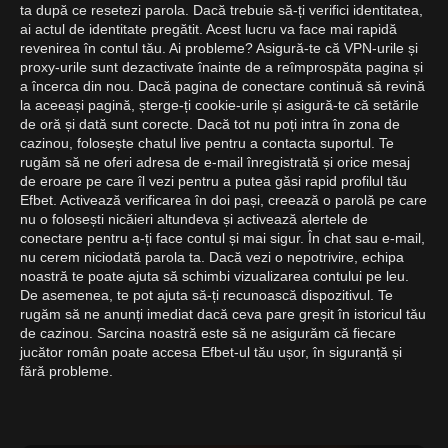
ta după ce resetezi parola. Dacă trebuie să-ți verifici identitatea,
ai actul de identitate pregătit. Acest lucru va face mai rapidă
revenirea în contul tău. Ai probleme? Asigură-te că VPN-urile și
proxy-urile sunt dezactivate înainte de a reîmprospăta pagina și
a încerca din nou. Dacă pagina de conectare continuă să revină
la aceeași pagină, șterge-ți cookie-urile și asigură-te că setările
de oră și dată sunt corecte. Dacă tot nu poți intra în zona de
cazinou, folosește chatul live pentru a contacta suportul. Te
rugăm să ne oferi adresa de e-mail înregistrată și orice mesaj
de eroare pe care îl vezi pentru a putea găsi rapid profilul tău
Efbet. Activează verificarea în doi pași, creează o parolă pe care
nu o folosești nicăieri altundeva și activează alertele de
conectare pentru a-ți face contul și mai sigur. În chat sau e-mail,
nu cerem niciodată parola ta. Dacă vezi o nepotrivire, echipa
noastră te poate ajuta să schimbi vizualizarea contului pe leu.
De asemenea, te pot ajuta să-ți recunoască dispozitivul. Te
rugăm să ne anunți imediat dacă ceva pare greșit în istoricul tău
de cazinou. Sarcina noastră este să ne asigurăm că fiecare
jucător român poate accesa Efbet-ul tău ușor, în siguranță și
fără probleme.