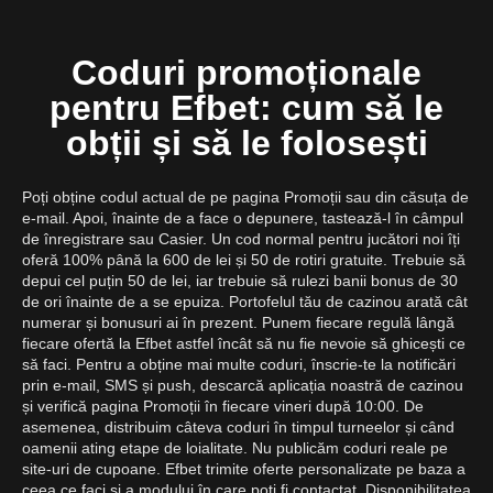
Coduri promoționale
pentru Efbet: cum să le
obții și să le folosești
Poți obține codul actual de pe pagina Promoții sau din căsuța de
e-mail. Apoi, înainte de a face o depunere, tastează-l în câmpul
de înregistrare sau Casier. Un cod normal pentru jucători noi îți
oferă 100% până la 600 de lei și 50 de rotiri gratuite. Trebuie să
depui cel puțin 50 de lei, iar trebuie să rulezi banii bonus de 30
de ori înainte de a se epuiza. Portofelul tău de cazinou arată cât
numerar și bonusuri ai în prezent. Punem fiecare regulă lângă
fiecare ofertă la Efbet astfel încât să nu fie nevoie să ghicești ce
să faci. Pentru a obține mai multe coduri, înscrie-te la notificări
prin e-mail, SMS și push, descarcă aplicația noastră de cazinou
și verifică pagina Promoții în fiecare vineri după 10:00. De
asemenea, distribuim câteva coduri în timpul turneelor și când
oamenii ating etape de loialitate. Nu publicăm coduri reale pe
site-uri de cupoane. Efbet trimite oferte personalizate pe baza a
ceea ce faci și a modului în care poți fi contactat. Disponibilitatea